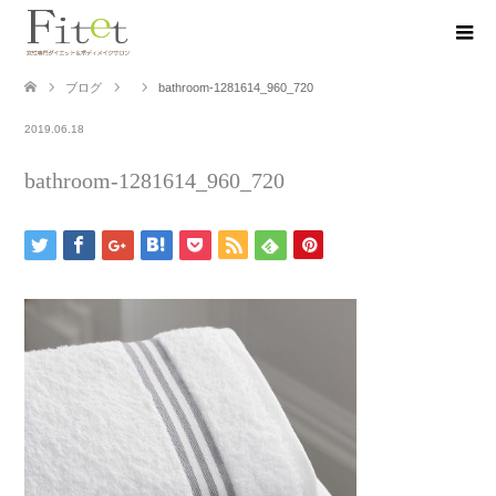
ブログ
bathroom-1281614_960_720
2019.06.18
bathroom-1281614_960_720