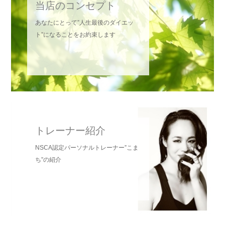
当店のコンセプト
通院されている方、体調に不安がある方は一読ください
あなたにとって”人生最後のダイエッ
ト”になることをお約束します
Fit-etで用意しているもの、お客様にお持ちいただくもの
トレーナー紹介
NSCA認定パーソナルトレーナー”こま
ち”の紹介