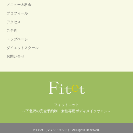
メニュー＆料金
プロフィール
アクセス
ご予約
トップページ
ダイエットスクール
お問い合せ
フィットエット
～下北沢の完全予約制 女性専用ボディメイクサロン～
©
Fit-et （フィットエット）
. All Rights Reserved.