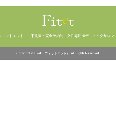
フィットエット
～下北沢の完全予約制 女性専用ボディメイクサロン
Copyright
©
Fit-et （フィットエット）
. All Rights Reserved.