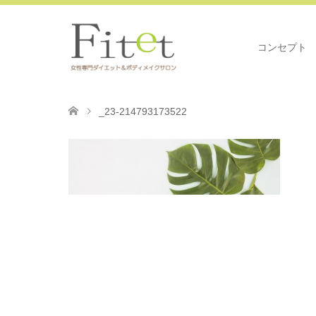
コンセプト
_23-214793173522