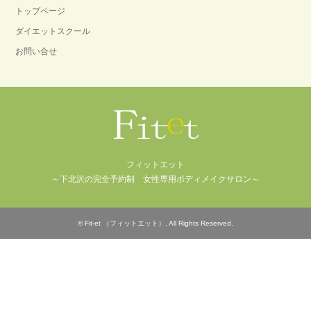
トップページ
ダイエットスクール
お問い合せ
フィットエット
～下北沢の完全予約制 女性専用ボディメイクサロン～
©
Fit-et （フィットエット）
. All Rights Reserved.