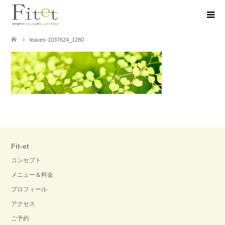
leaves-1037624_1280
Fit-et
コンセプト
メニュー＆料金
プロフィール
アクセス
ご予約